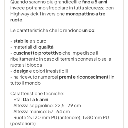
Quando saranno più grandicelli e
fino a 5 anni
invece potranno sfrecciare in tutta sicurezza con
Highwaykick 1 in versione
monopattino a tre
ruote
.
Le caratteristiche che lo rendono
unico
:
-
stabile
e sicuro
- materiali di
qualità
-
cuscinetto protettivo
che impedisce il
ribaltamento in caso di terreni sconnessi o se la
ruota si blocca
-
design
e colori irresistibili
- ha ricevuto numerosi
premi e riconoscimenti
in
tutto il mondo
Caratteristiche tecniche:
- Età:
Da 1 a 5 anni
- Altezza seggiolino: 22,5-29 cm
- Altezza manico: 57-64 cm
- Ruote 2x120 mm PU (anteriore); 1x80mm PU
(posteriore)