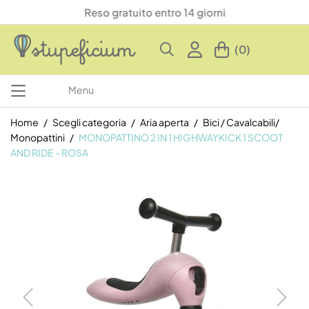
Reso gratuito entro 14 giorni
(0)
Menu
Home
Scegli categoria
Aria aperta
Bici / Cavalcabili/
Monopattini
MONOPATTINO 2 IN 1 HIGHWAYKICK 1 SCOOT
AND RIDE - ROSA