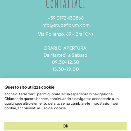
CONTATTACI
+39 0172 430868
info@stupeficium.com
Via Pollenzo, 69 - Bra (CN)
ORARI DI APERTURA:
Da Martedì a Sabato
09.30-12.30
15.30-19.00
Questo sito utilizza cookie
anche di terze parti, per migliorare la tua esperienza di navigazione.
Chiudendo questo banner, continuando a navigare o accedendo a un
Stupeficium di Carena Diego | Rea CN - 265823 | P.I.
qualunque altro elemento del sito senza cambiare le impostazioni dei
09492550018 | Pec: grandamodel@pec.it
cookie, acconsenti all'uso dei cookie.
Credits
Ok