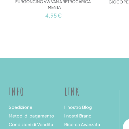
FURGONCINO VW VAN A RETROCARICA -
GIOCO PE
MENTA
4,95 €
INFO
LINK
Spedizione
Il nostro Blog
Metodi di pagamento
I nostri Brand
Condizioni di Vendita
Ricerca Avanzata