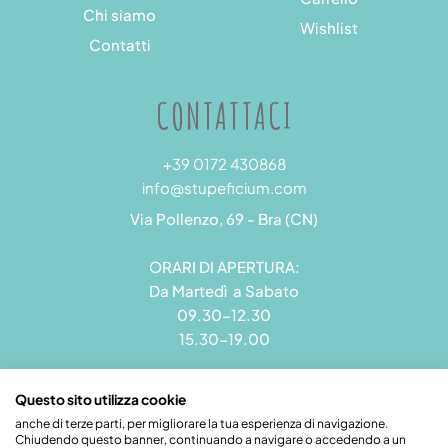
Chi siamo
Wishlist
Contatti
CONTATTACI
+39 0172 430868
info@stupeficium.com
Via Pollenzo, 69 - Bra (CN)
ORARI DI APERTURA:
Da Martedì a Sabato
09.30-12.30
15.30-19.00
Questo sito utilizza cookie
anche di terze parti, per migliorare la tua esperienza di navigazione.
Chiudendo questo banner, continuando a navigare o accedendo a un
Stupeficium di Carena Diego | Rea CN - 265823 | P.I.