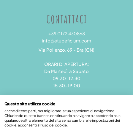
CONTATTACI
+39 0172 430868
info@stupeficium.com
Via Pollenzo, 69 - Bra (CN)
ORARI DI APERTURA:
Da Martedì a Sabato
09.30-12.30
15.30-19.00
Questo sito utilizza cookie
anche di terze parti, per migliorare la tua esperienza di navigazione.
Chiudendo questo banner, continuando a navigare o accedendo a un
Stupeficium di Carena Diego | Rea CN - 265823 | P.I.
qualunque altro elemento del sito senza cambiare le impostazioni dei
09492550018 | Pec: grandamodel@pec.it
cookie, acconsenti all'uso dei cookie.
Credits