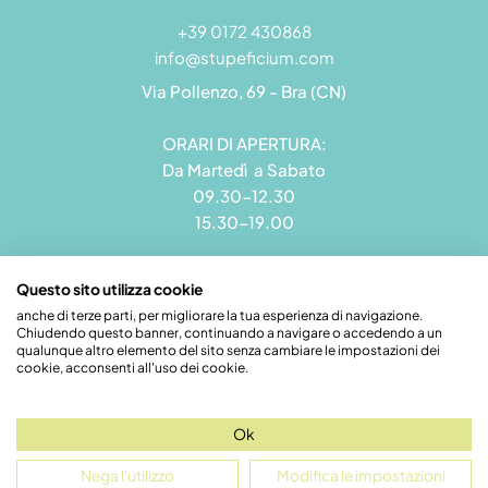
+39 0172 430868
info@stupeficium.com
Via Pollenzo, 69 - Bra (CN)
ORARI DI APERTURA:
Da Martedì a Sabato
09.30-12.30
15.30-19.00
Questo sito utilizza cookie
anche di terze parti, per migliorare la tua esperienza di navigazione.
Chiudendo questo banner, continuando a navigare o accedendo a un
Stupeficium di Carena Diego | Rea CN - 265823 | P.I.
qualunque altro elemento del sito senza cambiare le impostazioni dei
09492550018 | Pec: grandamodel@pec.it
cookie, acconsenti all'uso dei cookie.
Credits
Ok
Nega l'utilizzo
Modifica le impostazioni