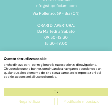
info@stupeficium.com
Via Pollenzo, 69 - Bra (CN)
ORARI DI APERTURA:
Da Martedì a Sabato
09.30-12.30
15.30-19.00
Questo sito utilizza cookie
anche di terze parti, per migliorare la tua esperienza di navigazione.
Chiudendo questo banner, continuando a navigare o accedendo a un
Stupeficium di Carena Diego | Rea CN - 265823 | P.I.
qualunque altro elemento del sito senza cambiare le impostazioni dei
09492550018 | Pec: grandamodel@pec.it
cookie, acconsenti all'uso dei cookie.
Credits
Ok
Nega l'utilizzo
Modifica le impostazioni