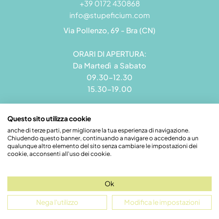
+39 0172 430868
info@stupeficium.com
Via Pollenzo, 69 - Bra (CN)
ORARI DI APERTURA:
Da Martedì a Sabato
09.30-12.30
15.30-19.00
Questo sito utilizza cookie
anche di terze parti, per migliorare la tua esperienza di navigazione.
Chiudendo questo banner, continuando a navigare o accedendo a un
Stupeficium di Carena Diego | Rea CN - 265823 | P.I.
qualunque altro elemento del sito senza cambiare le impostazioni dei
09492550018 | Pec: grandamodel@pec.it
cookie, acconsenti all'uso dei cookie.
Credits
Ok
Nega l'utilizzo
Modifica le impostazioni