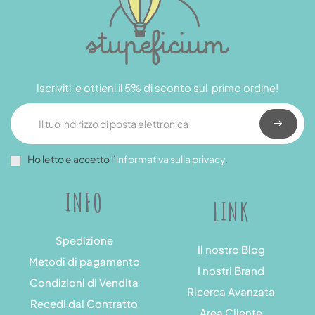
Iscriviti e ottieni il 5% di sconto sul primo ordine!
Ho letto e accetto l’
informativa sulla privacy
.
INFO
LINK
Spedizione
Il nostro Blog
Metodi di pagamento
I nostri Brand
Condizioni di Vendita
Ricerca Avanzata
Recedi dal Contratto
Area Cliente