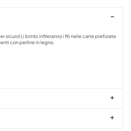
icuro!),i bimbi infileranno i fili nelle carte preforate
nti con perline in legno.