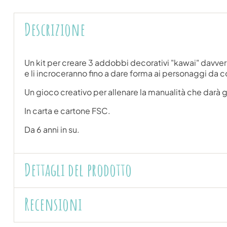
Descrizione
Un kit per creare 3 addobbi decorativi "kawai" davvero o
e li incroceranno fino a dare forma ai personaggi da
Un gioco creativo per allenare la manualità che darà g
In carta e cartone FSC.
Da 6 anni in su.
Dettagli del prodotto
Recensioni