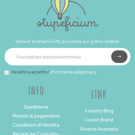
Iscriviti e ottieni il 5% di sconto sul primo ordine!
Ho letto e accetto l’
informativa sulla privacy
.
INFO
LINK
Spedizione
Il nostro Blog
Metodi di pagamento
I nostri Brand
Condizioni di Vendita
Ricerca Avanzata
Recedi dal Contratto